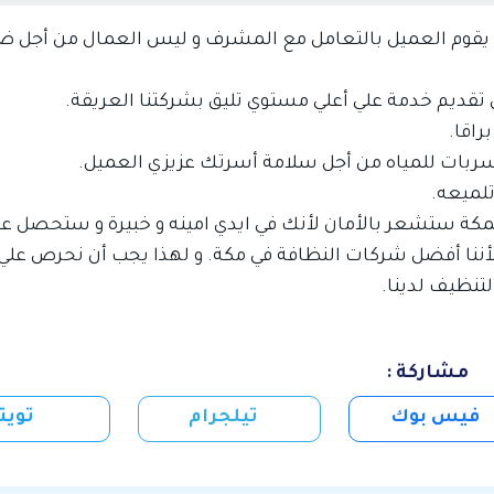
باب و حل ارتفاع فواتير المياه
تسليك المجاري
يث يقوم العميل بالتعامل مع المشرف و ليس العمال من أجل 
خدمات الأثاث
خدمات التنظيف
تقديم خدمة علي أعلي مستوي تليق بشركتنا العريقة.
راقا.
خدمات الصيانة
خدمات العزل
ربات للمياه من أجل سلامة أسرتك عزيزي العميل.
تلميعه.
خدمة شحن السيارات
كشف تسربات المياه
كة ستشعر بالأمان لأنك في ايدي امينه و خبيرة و ستحصل ع
لأننا أفضل شركات النظافة في مكة. و لهذا يجب أن نحرص علي
مكافحة الحشرات
لتنظيف لدينا.
مشاركة :
فيس بوك
تيلجرام
تويت