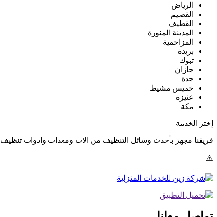
الرياض
القصيم
القطيف
المدينة المنورة
المزاحمية
بريدة
تبوك
جازان
جدة
خميس مشيط
عنيزة
مكة
إختر الخدمة
فريقنا مجهز بأحدث وسائل التنظيف من الات ومعدات وادوات تنظيف ف
تواصل معانا