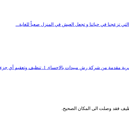
 تزعجنا في حياتنا و تجعل العيش في المنزل صعباً للغاية...
كة رش مبيدات بالاحساء. 1. تنظيف وتعقيم أي جزء...
يف فقد وصلت الى المكان الصحيح.