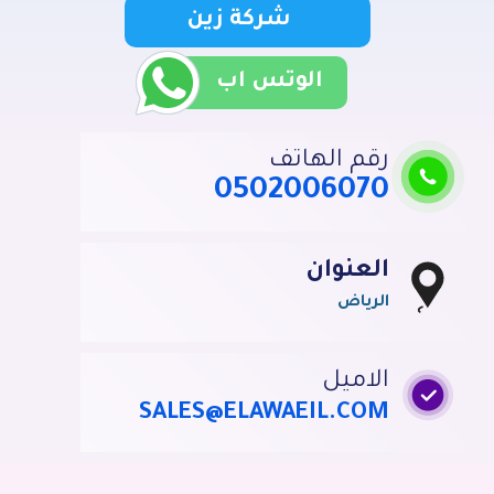
شركة زين
خدمة شحن السيارات
كشف تسربات المياه
الوتس اب
مكافحة الحشرات
رقم الهاتف
0502006070
العنوان
الرياض
الاميل
SALES@ELAWAEIL.COM