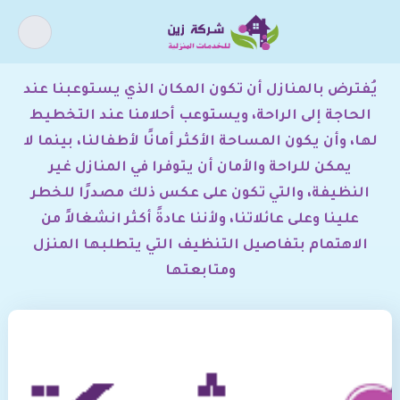
كيف يمكننى مساعدتك ؟
الخدمات
يُفترض بالمنازل أن تكون المكان الذي يستوعبنا عند
الحاجة إلى الراحة، ويستوعب أحلامنا عند التخطيط
اذا كنت تبحث عن افضل شركة خدمات
لها، وأن يكون المساحة الأكثر أمانًا لأطفالنا، بينما لا
منزلية و عروض شركات التنظيف فقد
يمكن للراحة والأمان أن يتوفرا في المنازل غير
وصلت الى المكان الصحيح.
النظيفة، والتي تكون على عكس ذلك مصدرًا للخطر
علينا وعلى عائلاتنا، ولأننا عادةً أكثر انشغالاً من
الاهتمام بتفاصيل التنظيف التي يتطلبها المنزل
أسباب و حل ارتفاع فواتير
ومتابعتها
تسليك المجاري
المياه
خدمات الأثاث
خدمات التنظيف
خدمات الصيانة
خدمات العزل