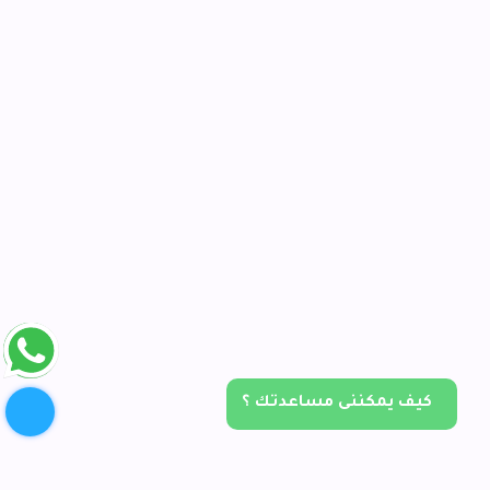
كيف يمكننى مساعدتك ؟