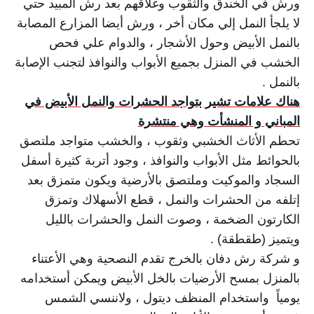
ورش في الخندق والثقوب وغلاقهم بعد رش المبيد حتي
لا يلجأ النمل إلي مكان أخر ، ورش أيضا المزارع المصابة
بالنمل الأبيض وحول الأشجار ، والدوام علي فحص
الخشب في المنزل بجميع الأبواب والنوافذ لتجنب الإصابة
بالنمل .
هناك علامات تشير بتواجد الحشرات والنمل الأبيض في
المباني و المنشأت وهي منتشرة
تحطم الأثاث الخشبي وثقوب ، والخشب متواجد ملتصق
بالحوائط مثل الأبواب والنوافذ ، وجود أتربة كثيرة أسفل
السجاد والموكيت وملتصق بالأرضية ويكون متمزق بعد
إتلفه من الحشرات والنمل ، قطع الأسهلاك وتمزق
الكارتون الضخمة ، وصوت النمل والحشرات بالليل
ويتميز (طقطقة) .
و شركة رش دفان بالخرج تقدم النصحية وهي الأعتناء
بالمنزل بمسح الأرضيات بالخل الأبيض ويمكن أستخدامه
يومياً واستخدام المنظف ديتول ، ولاننسي الشمس