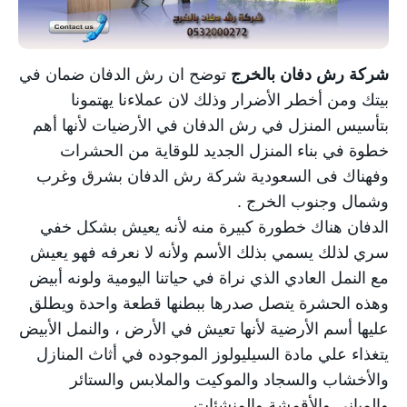
خدمة شحن السيارات
كشف تسربات المياه
شركة رش دفان بالخرج
توضح ان رش الدفان ضمان في
مكافحة الحشرات
بيتك ومن أخطر الأضرار وذلك لان عملاءنا يهتمونا
بتأسيس المنزل في رش الدفان في الأرضيات لأنها أهم
خطوة في بناء المنزل الجديد للوقاية من الحشرات
وفهناك فى السعودية شركة رش الدفان بشرق وغرب
وشمال وجنوب الخرج .
الدفان هناك خطورة كبيرة منه لأنه يعيش بشكل خفي
سري لذلك يسمي بذلك الأسم ولأنه لا نعرفه فهو يعيش
مع النمل العادي الذي نراة في حياتنا اليومية ولونه أبيض
وهذه الحشرة يتصل صدرها ببطنها قطعة واحدة ويطلق
عليها أسم الأرضية لأنها تعيش في الأرض ، والنمل الأبيض
يتغذاء علي مادة السيليولوز الموجوده في أثاث المنازل
والأخشاب والسجاد والموكيت والملابس والستائر
والمباني والأقمشة والمنشئات