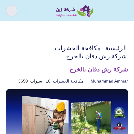
كيف يمكننى مساعدتك ؟
اذا كنت تبحث عن افضل شركة خدمات
الرئيسية
مكافحة الحشرات
منزلية و عروض شركات التنظيف فقد وصلت
شركة رش دفان بالخرج
الى المكان الصحيح.
شركة رش دفان بالخرج
Muhammad Ammar
مكافحة الحشرات
10 سنوات
3650
أسباب و حل ارتفاع فواتير
تسليك المجاري
المياه
خدمات الأثاث
خدمات التنظيف
خدمات الصيانة
خدمات العزل