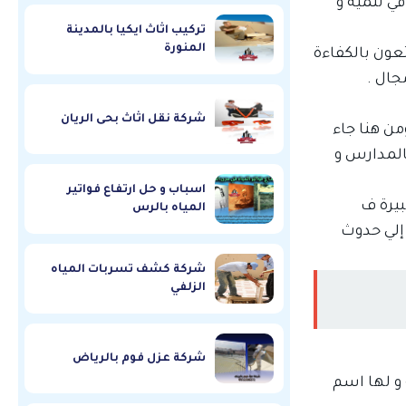
في تنمية و
تركيب اثاث ايكيا بالمدينة
المنورة
ون بالكفاءة
جال .
شركة نقل اثاث بحى الريان
من هنا جاء
المدارس و
اسباب و حل ارتفاع فواتير
يرة ف
المياه بالرس
 إلي حدوث
شركة كشف تسربات المياه
الزلفي
شركة عزل فوم بالرياض
و لها اسم