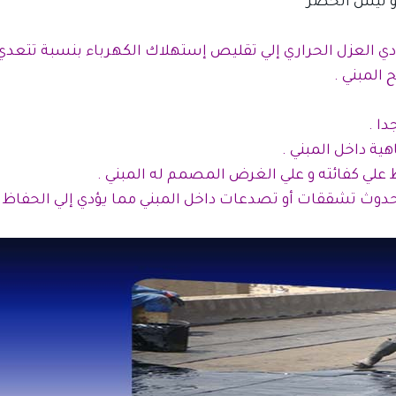
 و ليس الحصر
 العزل الحراري إلي تقليص إستهلاك الكهرباء بنسبة تتعدي ال 70
المبني .
دا .
ية داخل المبني .
ظ علي كفائته و علي الغرض المصمم له المبني .
 حدوث تشققات أو تصدعات داخل المبني مما يؤدي إلي الحفاظ 