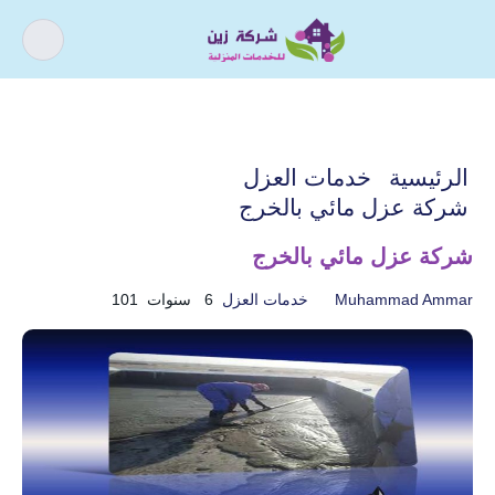
كيف يمكننى مساعدتك ؟
اذا كنت تبحث عن افضل شركة خدمات
الرئيسية
خدمات العزل
منزلية و عروض شركات التنظيف فقد وصلت
شركة عزل مائي بالخرج
الى المكان الصحيح.
شركة عزل مائي بالخرج
Muhammad Ammar
خدمات العزل
6 سنوات
101
أسباب و حل ارتفاع فواتير
تسليك المجاري
المياه
خدمات الأثاث
خدمات التنظيف
خدمات الصيانة
خدمات العزل