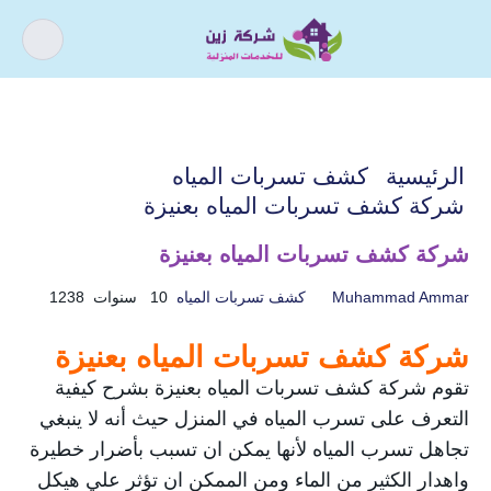
كيف يمكننى مساعدتك ؟
اذا كنت تبحث عن افضل شركة خدمات
الرئيسية
كشف تسربات المياه
منزلية و عروض شركات التنظيف فقد وصلت
شركة كشف تسربات المياه بعنيزة
الى المكان الصحيح.
شركة كشف تسربات المياه بعنيزة
Muhammad Ammar
كشف تسربات المياه
10 سنوات
1238
أسباب و حل ارتفاع فواتير
تسليك المجاري
شركة كشف تسربات المياه بعنيزة
المياه
تقوم شركة كشف تسربات المياه بعنيزة بشرح كيفية
خدمات الأثاث
خدمات التنظيف
التعرف على تسرب المياه في المنزل حيث أنه لا ينبغي
تجاهل تسرب المياه لأنها يمكن ان تسبب بأضرار خطيرة
خدمات الصيانة
خدمات العزل
واهدار الكثير من الماء ومن الممكن ان تؤثر علي هيكل