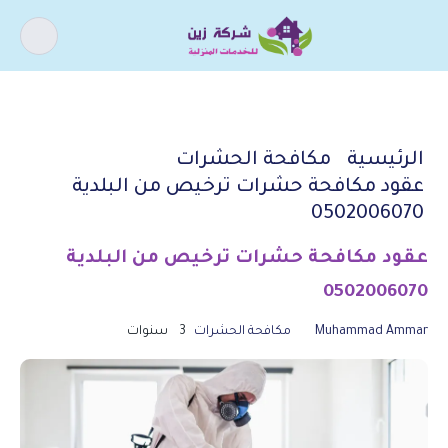
كيف يمكننى مساعدتك ؟
اذا كنت تبحث عن افضل شركة خدمات
الرئيسية
مكافحة الحشرات
منزلية و عروض شركات التنظيف فقد
عقود مكافحة حشرات ترخيص من البلدية
وصلت الى المكان الصحيح.
0502006070
عقود مكافحة حشرات ترخيص من البلدية
0502006070
أسباب و حل ارتفاع فواتير
تسليك المجاري
المياه
Muhammad Ammar
مكافحة الحشرات
3 سنوات
خدمات الأثاث
خدمات التنظيف
خدمات الصيانة
خدمات العزل