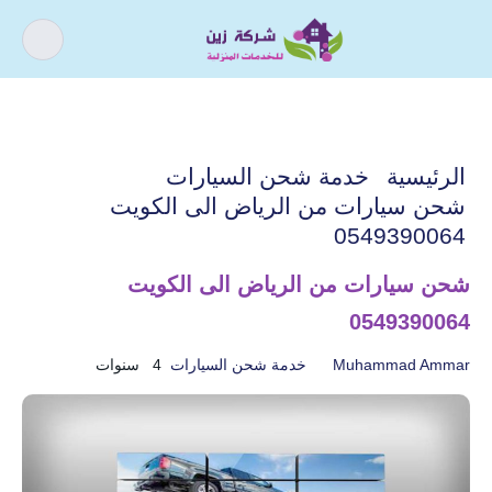
كيف يمكننى مساعدتك ؟
اذا كنت تبحث عن افضل شركة خدمات
الرئيسية
خدمة شحن السيارات
منزلية و عروض شركات التنظيف فقد وصلت
شحن سيارات من الرياض الى الكويت
الى المكان الصحيح.
0549390064
شحن سيارات من الرياض الى الكويت
0549390064
أسباب و حل ارتفاع فواتير
تسليك المجاري
المياه
Muhammad Ammar
خدمة شحن السيارات
4 سنوات
خدمات الأثاث
خدمات التنظيف
خدمات الصيانة
خدمات العزل