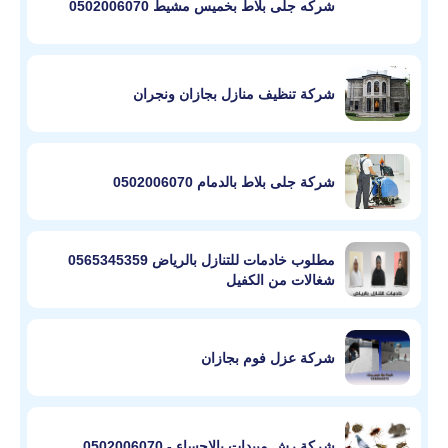
شركه جلى بلاط بخميس مشيط 0502006070
شركة تنظيف منازل بجازان ونجران
شركة جلى بلاط بالدمام 0502006070
مطلوب خادمات للتنازل بالرياض 0565345359
شغالات من الكفيل
شركة عزل فوم بجازان
شركة رش مبيدات بالاحساء - 0502006070