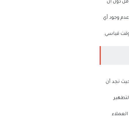
مل دون أن
دم وجود أي
 وقت قياسي.
حيث نجد أن
لتطهير
العملاء