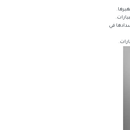
يرها.
يارات.
دادها في
رات.