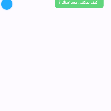
كيف يمكننى مساعدتك ؟